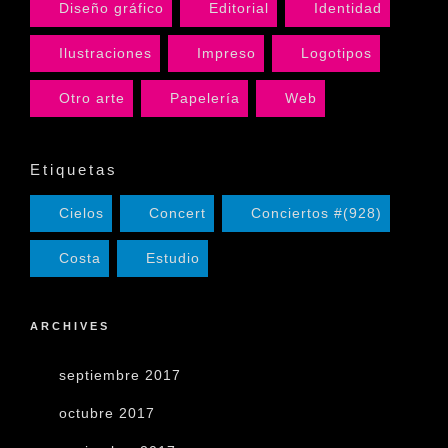
Diseño gráfico
Editorial
Identidad
Ilustraciones
Impreso
Logotipos
Otro arte
Papelería
Web
Etiquetas
Cielos
Concert
Conciertos #(928)
Costa
Estudio
ARCHIVES
septiembre 2017
octubre 2017