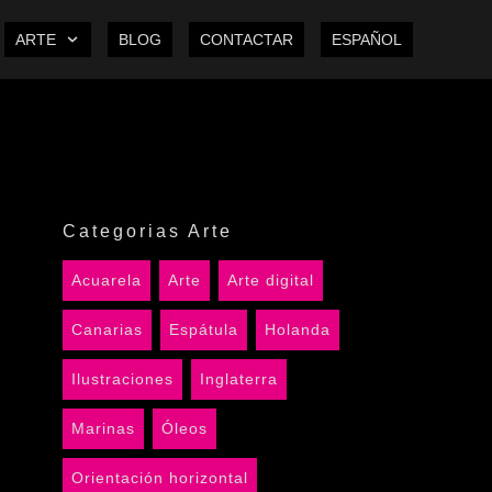
ARTE
BLOG
CONTACTAR
ESPAÑOL
Categorias Arte
Acuarela
Arte
Arte digital
Canarias
Espátula
Holanda
Ilustraciones
Inglaterra
Marinas
Óleos
Orientación horizontal