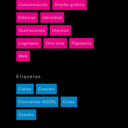
Comunicación
Diseño gráfico
Editorial
Identidad
Ilustraciones
Impreso
Logotipos
Otro arte
Papelería
Web
Etiquetas
Cielos
Concert
Conciertos #(928)
Costa
Estudio