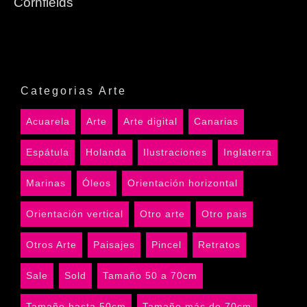
Cornfields
Categorias Arte
Acuarela
Arte
Arte digital
Canarias
Espátula
Holanda
Ilustraciones
Inglaterra
Marinas
Óleos
Orientación horizontal
Orientación vertical
Otro arte
Otro pais
Otros Arte
Paisajes
Pincel
Retratos
Sale
Sold
Tamaño 50 a 70cm
Tamaño hasta 50cm
Tamaño más de 70cm